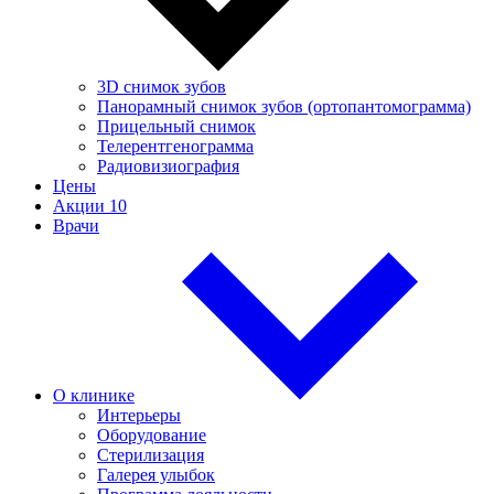
3D снимок зубов
Панорамный снимок зубов (ортопантомограмма)
Прицельный снимок
Телерентгенограмма
Радиовизиография
Цены
Акции
10
Врачи
О клинике
Интерьеры
Оборудование
Стерилизация
Галерея улыбок