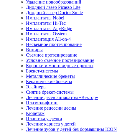
Удаление новообразований
Диодный лазер Picasso Lite
Диодный лазер Doctor Smile
Имплантаты Nobel
Имплантаты Hi-Tec
Имплантаты AnyRidge
Имплантаты Osstem
Имплантация All-on-4
Несъемное протезирование
Виниры
Съемное протезирование
Условно-съемное протезирование
Коронки и мостовидные протезы
Брекет-системы
Металлические брекеты
Керамические брекеты
Элайнеры
Снятие брекет-системы
Лечение десен аппаратом «Вектор»
Плазмолифтинг
Лечение рецессии десны
Кюретаж
Пластика уздечки
Лечение кариеса у детей
Лечение зубов у детей без бормашины ICON