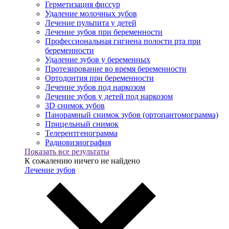
Герметизация фиссур
Удаление молочных зубов
Лечение пульпита у детей
Лечение зубов при беременности
Профессиональная гигиена полости рта при
беременности
Удаление зубов у беременных
Протезирование во время беременности
Ортодонтия при беременности
Лечение зубов под наркозом
Лечение зубов у детей под наркозом
3D снимок зубов
Панорамный снимок зубов (ортопантомограмма)
Прицельный снимок
Телерентгенограмма
Радиовизиография
Показать все результаты
К сожалению ничего не найдено
Лечение зубов