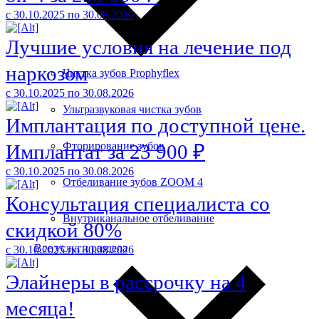
с 30.10.2025 по 30.08.2026
Лучшие условия на лечение под
наркозом
Чистка зубов Prophyflex
с 30.10.2025 по 30.08.2026
Ультразвуковая чистка зубов
Имплантация по доступной цене.
Фторирование зубов
Имплантат за 23 900 ₽
с 30.10.2025 по 30.08.2026
Отбеливание зубов ZOOM 4
Консультация специалиста со
Внутриканальное отбеливание
скидкой 80%
Все услуги раздела
с 30.10.2025 по 30.08.2026
Элайнеры в рассрочку на 4
месяца!