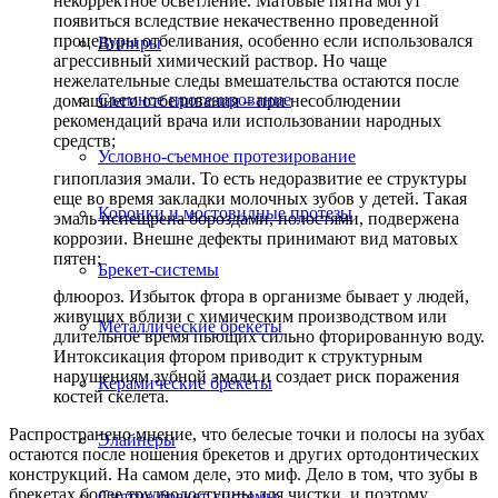
некорректное осветление. Матовые пятна могут
появиться вследствие некачественно проведенной
процедуры отбеливания, особенно если использовался
Виниры
агрессивный химический раствор. Но чаще
нежелательные следы вмешательства остаются после
Съемное протезирование
домашнего отбеливания – при несоблюдении
рекомендаций врача или использовании народных
средств;
Условно-съемное протезирование
гипоплазия эмали. То есть недоразвитие ее структуры
еще во время закладки молочных зубов у детей. Такая
Коронки и мостовидные протезы
эмаль испещрена бороздами, полостями, подвержена
коррозии. Внешне дефекты принимают вид матовых
пятен;
Брекет-системы
флюороз. Избыток фтора в организме бывает у людей,
живущих вблизи с химическим производством или
Металлические брекеты
длительное время пьющих сильно фторированную воду.
Интоксикация фтором приводит к структурным
нарушениям зубной эмали и создает риск поражения
Керамические брекеты
костей скелета.
Распространено мнение, что белесые точки и полосы на зубах
Элайнеры
остаются после ношения брекетов и других ортодонтических
конструкций. На самом деле, это миф. Дело в том, что зубы в
брекетах более труднодоступны для чистки, и поэтому
Снятие брекет-системы