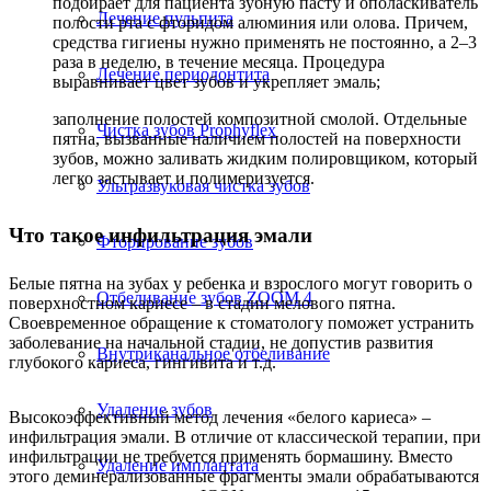
подбирает для пациента зубную пасту и ополаскиватель
Лечение пульпита
полости рта с фторидом алюминия или олова. Причем,
средства гигиены нужно применять не постоянно, а 2–3
раза в неделю, в течение месяца. Процедура
Лечение периодонтита
выравнивает цвет зубов и укрепляет эмаль;
заполнение полостей композитной смолой. Отдельные
Чистка зубов Prophyflex
пятна, вызванные наличием полостей на поверхности
зубов, можно заливать жидким полировщиком, который
легко застывает и полимеризуется.
Ультразвуковая чистка зубов
Что такое инфильтрация эмали
Фторирование зубов
Белые пятна на зубах у ребенка и взрослого могут говорить о
Отбеливание зубов ZOOM 4
поверхностном кариесе – в стадии мелового пятна.
Своевременное обращение к стоматологу поможет устранить
заболевание на начальной стадии, не допустив развития
Внутриканальное отбеливание
глубокого кариеса, гингивита и т.д.
Удаление зубов
Высокоэффективный метод лечения «белого кариеса» –
инфильтрация эмали. В отличие от классической терапии, при
инфильтрации не требуется применять бормашину. Вместо
Удаление имплантата
этого деминерализованные фрагменты эмали обрабатываются