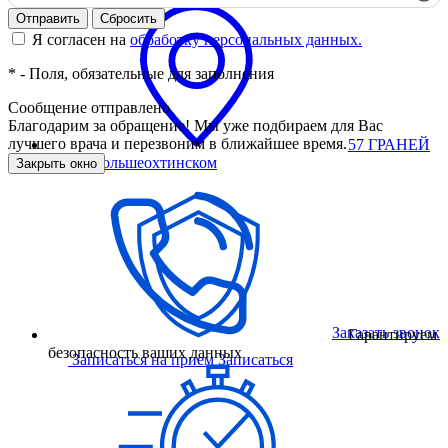
Отправить
Сбросить
Я согласен на
обработку персональных данных.
*
- Поля, обязательные для заполнения
Сообщение отправлено
Благодарим за обращение! Мы уже подбираем для Вас
лучшего врача и перезвоним в ближайшее время.
57 ГРАНЕЙ
на пр. Большеохтинском
Закрыть окно
Заказать звонок
Гарантируем
безопасность ваших данных
Записаться на прием
Записаться