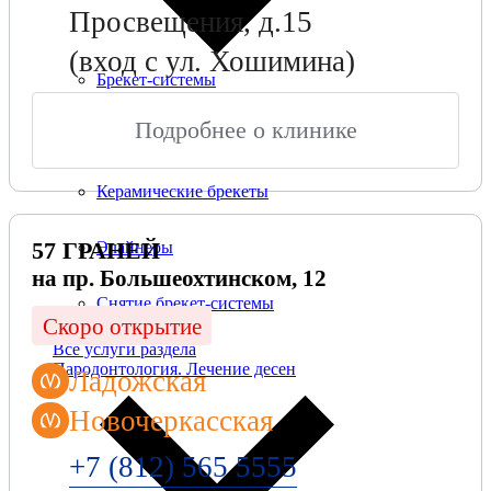
Просвещения, д.15
(вход с ул. Хошимина)
Брекет-системы
Подробнее о клинике
Металлические брекеты
Керамические брекеты
57 ГРАНЕЙ
Элайнеры
на пр. Большеохтинском, 12
Снятие брекет-системы
Скоро открытие
Все услуги раздела
Пародонтология. Лечение десен
Ладожская
Новочеркасская
+7 (812) 565 5555