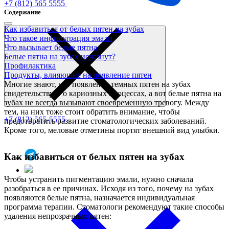
+7 (812) 565 5555
Содержание
Как избавиться от белых пятен на зубах
Что такое инфильтрация эмали
Что вызывает белые пятна
Белые пятна на зубах исчезнут?
Профилактика
Продукты, влияющие на появление пятен
Многие знают, что появление темных пятен на зубах
свидетельствует о кариозных процессах, а вот белые пятна на
зубах не всегда вызывают своевременную тревогу. Между
тем, на них тоже стоит обратить внимание, чтобы
+7 (812) 565-5555
предотвратить развитие стоматологических заболеваний.
Кроме того, меловые отметины портят внешний вид улыбки.
Как избавиться от белых пятен на зубах
Чтобы устранить пигментацию эмали, нужно сначала
разобраться в ее причинах. Исходя из того, почему на зубах
появляются белые пятна, назначается индивидуальная
программа терапии. Стоматологи рекомендуют такие способы
удаления непрозрачных пятен: