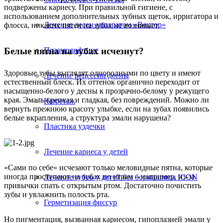
подвержены кариесу. При правильной гигиене, с
использованием дополнительных зубных щеток, ирригатора и
Лечение десен аппаратом «Вектор»
флосса, никаких пятен на зубах не возникает.
Белые пятна на зубах исчезнут?
Плазмолифтинг
Здоровые зубы выглядят однородными по цвету и имеют
Лечение рецессии десны
естественный блеск. Их оттенок органично переходит от
насыщенно-белого у десны к прозрачно-белому у режущего
края. Эмаль крепкая и гладкая, без повреждений. Можно ли
Кюретаж
вернуть прежнюю красоту улыбке, если на зубах появились
белые вкрапления, а структура эмали нарушена?
Пластика уздечки
Лечение кариеса у детей
«Сами по себе» исчезают только меловидные пятна, которые
иногда проступают на зубах по утрам – например, из-за
Лечение зубов у детей без бормашины ICON
привычки спать с открытым ртом. Достаточно почистить
зубы и увлажнить полость рта.
Герметизация фиссур
Но пигментация, вызванная кариесом, гипоплазией эмали у