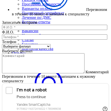
Программа лояльности
Варианты оплаты
Перезвоним
Подарочный сертификат
в течение 10 минут и запишем к специалисту
Лечение по ДМС
Вопросы-ответы
Записаться на прием
Лицензии и сертификаты
Вакансии
Ф.И.О.
Налоговый вычет
Статьи
Телефон
Гарантии
Контроль качества
Выберите филиал
Отзывы
Фото работ
Контакты
Комментарий
Перезвоним в течение 10 минут и запишем к нужному
специалисту
57 ГРАНЕЙ
на пр. Просвещения