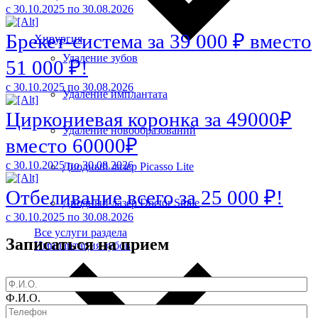
с 30.10.2025 по 30.08.2026
Брекет-система за 39 000 ₽ вместо
Хирургия
Удаление зубов
51 000 ₽!
с 30.10.2025 по 30.08.2026
Удаление имплантата
Циркониевая коронка за 49000₽
Удаление новообразований
вместо 60000₽
с 30.10.2025 по 30.08.2026
Диодный лазер Picasso Lite
Отбеливание всего за 25 000 ₽!
Диодный лазер Doctor Smile
с 30.10.2025 по 30.08.2026
Все услуги раздела
Записаться на прием
Имплантация зубов
Ф.И.О.