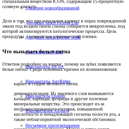
специальным веществом ICON, содержащим 15-процентную
соляную кислоту.
Удаление новообразований
Дело в том, что при начальном кариесе в порах поврежденной
Диодный лазер Picasso Lite
эмали под воздействием слюны собирается микропленка, под
которой активизируются патологические процессы. Цель
процедуры – химическое удаление этой пленки.
Диодный лазер Doctor Smile
Что вызывает белые пятна
Имплантаты Nobel
Ответим подробнее на вопрос, почему на зубах появляются
Имплантаты Hi-Tec
белые пятна? Среди основных причин их возникновения:
Имплантаты AnyRidge
кариес в стадии мелового пятна;
деминерализация. Из эмалевого слоя вымываются
Имплантаты Osstem
кальций, карбиды, фториды и другие полезные
минеральные вещества. Это происходит из-за
несбалансированного питания, повышенной
Имплантация All-on-4
кислотности и ненадлежащей гигиены полости рта, а
также неблагоприятной экологической обстановки;
Несъемное протезирование