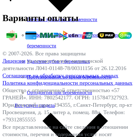
Варианты оплаты
Лечение зубов при беременности
Профессиональная гигиена полости рта при
беременности
© 2007-2026. Все права защищены
Лицензия
на осуществление медицинской
Удаление зубов у беременных
деятельности Л041-01148-78/00311156 от 26.12.2016
Соглашение на обработку персональных данных
Протезирование во время беременности
Политика конфиденциальности персональных данных
Общество с ограниченной ответственностью «57
Ортодонтия при беременности
ГРАНЕЙ». ИНН: 7802542177. ОГРН: 1157847327923.
Юридический адрес: 194355, г.Санкт-Петербург, пр-кт
Все услуги раздела
Просвещения, д. 15, литер а, помещ. 88н. Телефон:
+79312855555
Все представленные на сайте сведения в отношении
стоимости, перечня и содержания услуг носят