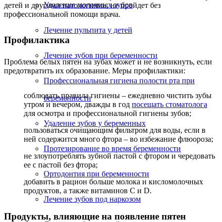
Удаление молочных зубов
детей и другими патологиями, не пройдет без
профессиональной помощи врача.
Лечение пульпита у детей
Профилактика
Лечение зубов при беременности
Проблема белых пятен на зубах может и не возникнуть, если
предотвратить их образование. Меры профилактики:
Профессиональная гигиена полости рта при
соблюдать правила гигиены – ежедневно чистить зубы
беременности
утром и вечером, дважды в год
посещать стоматолога
для осмотра и профессиональной гигиены зубов;
Удаление зубов у беременных
пользоваться очищающим фильтром для воды, если в
ней содержится много фтора – во избежание флюороза;
Протезирование во время беременности
не злоупотреблять зубной пастой с фтором и чередовать
ее с пастой без фтора;
Ортодонтия при беременности
добавить в рацион больше молока и кисломолочных
продуктов, а также витаминов C и D.
Лечение зубов под наркозом
Продукты, влияющие на появление пятен