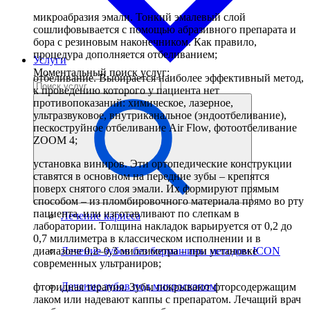
микроабразия эмали. Тонкий эмалевый слой
сошлифовывается с помощью абразивного препарата и
бора с резиновым наконечником. Как правило,
процедура дополняется отбеливанием;
Услуги
Моментальный поиск услуг:
отбеливание. Выбирается наиболее эффективный метод,
к проведению которого у пациента нет
противопоказаний: химическое, лазерное,
ультразвуковое, внутриканальное (эндоотбеливание),
пескоструйное отбеливание Air Flow, фотоотбеливание
ZOOM 4;
установка виниров. Эти ортопедические конструкции
ставятся в основном на передние зубы – крепятся
поверх снятого слоя эмали. Их формируют прямым
способом – из пломбировочного материала прямо во рту
пациента, или изготавливают по слепкам в
Лечение кариеса
лаборатории. Толщина накладок варьируется от 0,2 до
0,7 миллиметра в классическом исполнении и в
диапазоне 0,2–0,3 миллиметра – при установке
Лечение зубов без бормашины методом ICON
современных ультраниров;
Лечение зубов под микроскопом
фторидная терапия. Зубы покрывают фторсодержащим
лаком или надевают каппы с препаратом. Лечащий врач