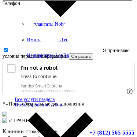
Телефон
Имплантаты Nobel
Имплантаты Hi-Tec
Я принимаю
Имплантаты AnyRidge
условия передачи информации
Отправить
Имплантаты Osstem
Имплантация All-on-4
Все услуги раздела
*
- Поля, обязательные для заполнения
Протезирование зубов
Клиники стоматологии
+7 (812) 565 5555