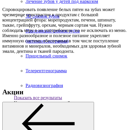
Лечение зубов у детей под наркозом
Спровоцировать появление белых пятен на зубах может
чрезмерное пристрастие к продуктам с большой
3D снимок зубов
концентрацией фтора: морепродуктам, печени, шпинату,
тыкве, грейпфруту, орехам, черным сортам чая. Нужно
соблюдать меру в их употреблении, но не исключать из меню.
Панорамный снимок зубов
Именно разнообразное и полезное питание укрепляет
иммунную систему, обеспечивая в том числе поступление
(ортопантомограмма)
витаминов и минералов, необходимых для здоровья зубной
эмали, дентина и тканей пародонта.
Прицельный снимок
Телерентгенограмма
Радиовизиография
Акции
Показать все результаты
К сожалению ничего не найдено
Лечение зубов